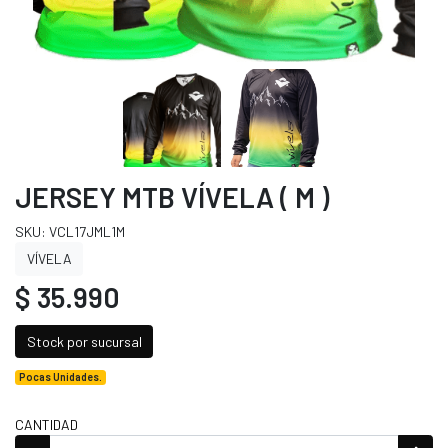
JERSEY MTB VÍVELA ( M )
SKU: VCL17JML1M
VÍVELA
$ 35.990
Stock por sucursal
Pocas Unidades.
CANTIDAD