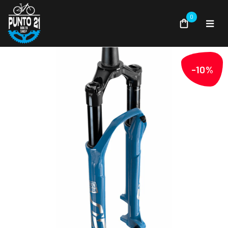
0
-10%