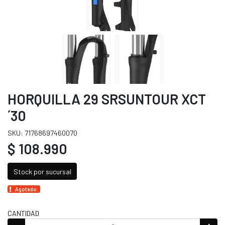
HORQUILLA 29 SRSUNTOUR XCT
´30
SKU: 71768697460070
$ 108.990
Stock por sucursal
Agotado.
CANTIDAD