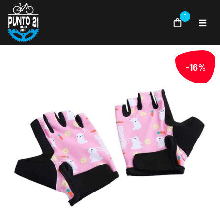
0
-16%