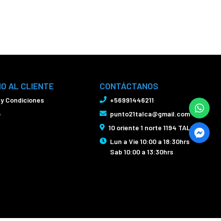
IO AL CLIENTE
CONTÁCTANOS
 y Condiciones
+56991446211
o
punto21talca@gmail.com
10 oriente 1 norte 1194 TALCA
Lun a Vie 10:00 a 18:30hrs
Sab 10:00 a 13:30hrs