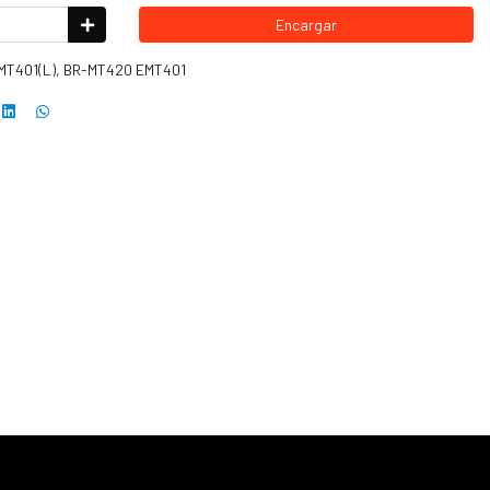
Encargar
T401(L), BR-MT420 EMT401