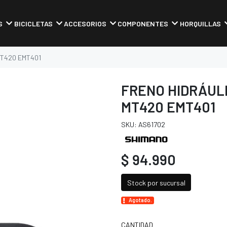
S
BICICLETAS
ACCESORIOS
COMPONENTES
HORQUILLAS
MT420 EMT401
FRENO HIDRÁULI
MT420 EMT401
SKU: AS61702
$ 94.990
Stock por sucursal
Agotado.
CANTIDAD