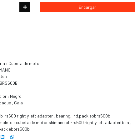
Encargar
ria : Cubeta de motor
HIMANO
 Uso
EBBRS500B
Color : Negro
mpaque , Caja
bb-rs500 right y left adapter , bearing, ind.pack ebbrs500b
pleto : cubeta de motor shimano bb-rs500 right y left adapter(bsa),
.pack ebbrs500b