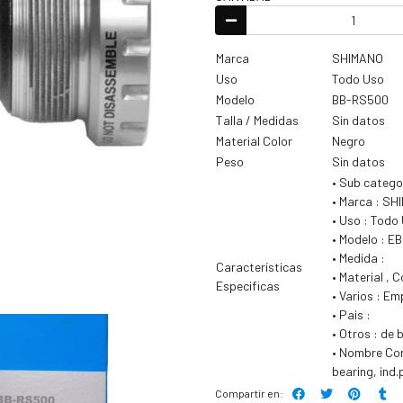
Marca
SHIMANO
Uso
Todo Uso
Modelo
BB-RS500
Talla / Medidas
Sin datos
Material Color
Negro
Peso
Sin datos
• Sub catego
• Marca : S
• Uso : Todo
• Modelo : 
• Medida :
Características
• Material , 
Especificas
• Varios : E
• Pais :
• Otros : de 
• Nombre Com
bearing, ind
Compartir en: