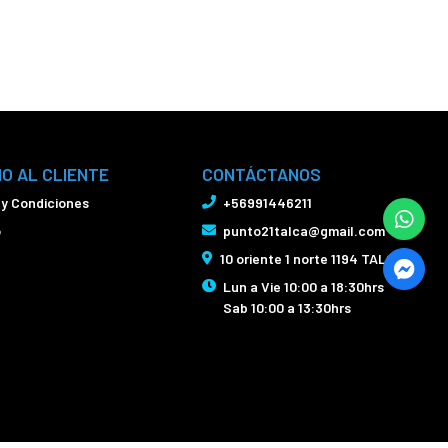
IO AL CLIENTE
CONTÁCTANOS
 y Condiciones
+56991446211
o
punto21talca@gmail.com
10 oriente 1 norte 1194 TALCA
Lun a Vie 10:00 a 18:30hrs
Sab 10:00 a 13:30hrs