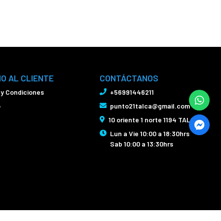
IO AL CLIENTE
CONTÁCTANOS
 y Condiciones
+56991446211
o
punto21talca@gmail.com
10 oriente 1 norte 1194 TALCA
Lun a Vie 10:00 a 18:30hrs
Sab 10:00 a 13:30hrs