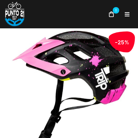
0
-25%