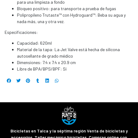
para una limpieza a fondo
Bloqueo positivo: para transporte a prueba de fugas
Polipropileno Trutaste™ con Hydroguard™: Beba su agua y
nada más, una y otra vez.
Especificaciones:
Capacidad: 620ml
Material de la tapa: La Jet Valve está hecha de silicona
autosellante de grado médico
Dimensiones: 7.4 x 7.4 x 20.9 cm
Libre de BPA/BPS/BPF: Sí
Bicicletas en Talca y la séptima región Venta de bicicletas y
accesorios. Taller mecánico bicicletas. Compras online con