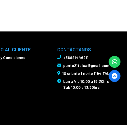
IO AL CLIENTE
CONTÁCTANOS
 y Condiciones
+56991446211
o
punto21talca@gmail.com
10 oriente 1 norte 1194 TALCA
Lun a Vie 10:00 a 18:30hrs
Sab 10:00 a 13:30hrs