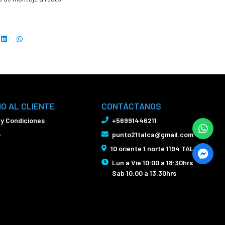
IO AL CLIENTE
CONTÁCTANOS
 y Condiciones
+56991446211
o
punto21talca@gmail.com
10 oriente 1 norte 1194 TALCA
Lun a Vie 10:00 a 18:30hrs
Sab 10:00 a 13:30hrs