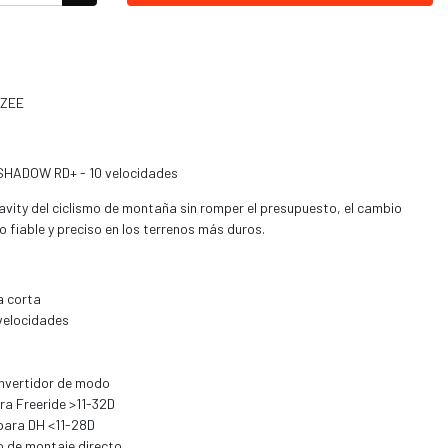
 ZEE
SHADOW RD+ - 10 velocidades
avity del ciclismo de montaña sin romper el presupuesto, el cambio
 fiable y preciso en los terrenos más duros.
 corta
velocidades
onvertidor de modo
ra Freeride >11-32D
 para DH <11-28D
o de montaje directo