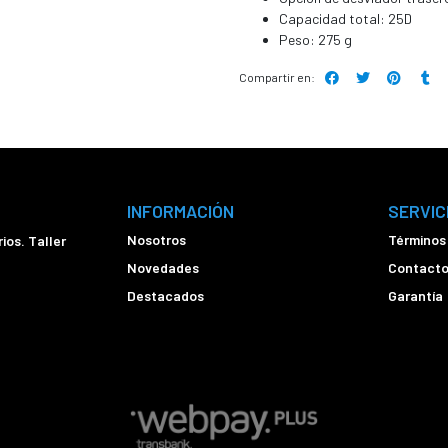
Capacidad total: 25D
Peso: 275 g
Compartir en:
INFORMACIÓN
SERVIC
Nosotros
Términos
ios. Taller
Novedades
Contact
Destacados
Garantía