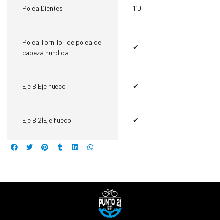
Polea|Dientes
11D
Polea|Tornillo de polea de
✔
cabeza hundida
Eje B|Eje hueco
✔
Eje B 2|Eje hueco
✔