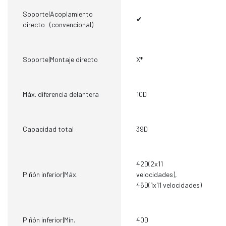
Soporte|Acoplamiento
✔
directo (convencional)
Soporte|Montaje directo
X*
Máx. diferencia delantera
10D
Capacidad total
39D
42D(2x11
Piñón inferior|Máx.
velocidades),
46D(1x11 velocidades)
Piñón inferior|Mín.
40D