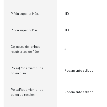
Piñón superior|Máx.
11D
Piñón superior|Mín.
11D
Cojinetes de enlace
4
recubiertos de flúor
Polea|Rodamiento de
Rodamiento sellado
polea guía
Polea|Rodamiento de
Rodamiento sellado
polea de tensión