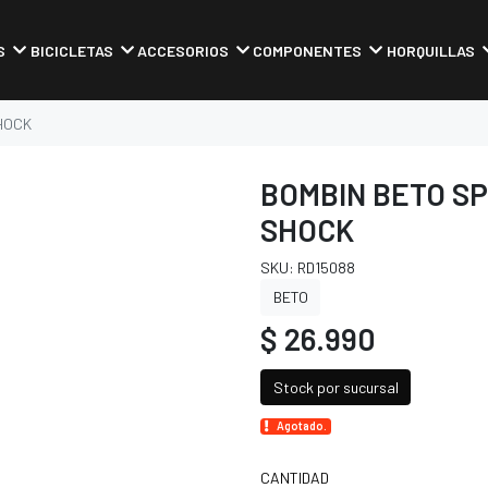
S
BICICLETAS
ACCESORIOS
COMPONENTES
HORQUILLAS
HOCK
BOMBIN BETO S
SHOCK
SKU: RD15088
BETO
$ 26.990
Stock por sucursal
Agotado.
CANTIDAD