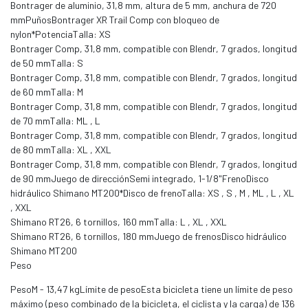
Bontrager de aluminio, 31,8 mm, altura de 5 mm, anchura de 720
mmPuñosBontrager XR Trail Comp con bloqueo de
nylon*PotenciaTalla: XS
Bontrager Comp, 31,8 mm, compatible con Blendr, 7 grados, longitud
de 50 mmTalla: S
Bontrager Comp, 31,8 mm, compatible con Blendr, 7 grados, longitud
de 60 mmTalla: M
Bontrager Comp, 31,8 mm, compatible con Blendr, 7 grados, longitud
de 70 mmTalla: ML , L
Bontrager Comp, 31,8 mm, compatible con Blendr, 7 grados, longitud
de 80 mmTalla: XL , XXL
Bontrager Comp, 31,8 mm, compatible con Blendr, 7 grados, longitud
de 90 mmJuego de direcciónSemi integrado, 1-1/8"FrenoDisco
hidráulico Shimano MT200*Disco de frenoTalla: XS , S , M , ML , L , XL
, XXL
Shimano RT26, 6 tornillos, 160 mmTalla: L , XL , XXL
Shimano RT26, 6 tornillos, 180 mmJuego de frenosDisco hidráulico
Shimano MT200
Peso
PesoM - 13,47 kgLímite de pesoEsta bicicleta tiene un límite de peso
máximo (peso combinado de la bicicleta, el ciclista y la carga) de 136