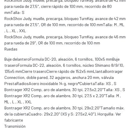
RockShox Judy, muelle, precarga, bloqueo TurnKey, avance de 42 mm
para rueda de 27,5", cierre rápido de 100 mm, recorrido de 80
mmTalla: S
RockShox Judy, muelle, precarga, bloqueo TurnKey, avance de 42 mm
para rueda de 27,5", QR de 100 mm, recorrido de 100 mmTalla: M , ML
, L , XL , XXL
RockShox Judy, muelle, precarga, bloqueo TurnKey, avance de 46 mm
para rueda de 29", QR de 100 mm, recorrido de 100 mm
Ruedas
Buje delanteroFormula DC-20, aleación, 6 tornillos, 100x5 mmBuje
traseroFormula DC-22, aleación, 6 tornillos, núcleo Shimano 8/9/10,
135x5 mmCierre traseroCierre rápido de 152x5 mmLlantaBontrager
Connection, doble pared, 32 agujeros, anchura 20 mm, válvula
PrestaRadiosAcero inoxidable 14 g, negro*CubiertaTalla: XS , S
Bontrager XR2 Comp, aro de alambre, 30 tpi, 27,5x2,20"Talla: XS , S
Bontrager XR2 Comp, aro de alambre, 30 tpi, 27,5 x 2,20"Talla: M ,
ML , L , XL , XXL
Bontrager XR2 Comp, aro de alambre, 30 tpi, 29x2,20"Tamaño máx.
de la cubiertaCuadro: 29x2,20" (XS y S: 27.5x2,40"), Horquilla: Ver
fabricante
Transmisión