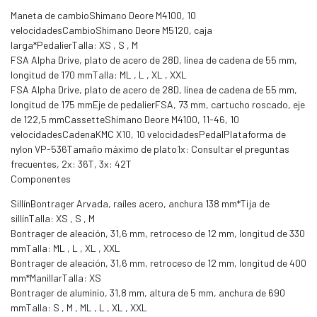
Maneta de cambioShimano Deore M4100, 10
velocidadesCambioShimano Deore M5120, caja
larga*PedalierTalla: XS , S , M
FSA Alpha Drive, plato de acero de 28D, línea de cadena de 55 mm,
longitud de 170 mmTalla: ML , L , XL , XXL
FSA Alpha Drive, plato de acero de 28D, línea de cadena de 55 mm,
longitud de 175 mmEje de pedalierFSA, 73 mm, cartucho roscado, eje
de 122,5 mmCassetteShimano Deore M4100, 11-46, 10
velocidadesCadenaKMC X10, 10 velocidadesPedalPlataforma de
nylon VP-536Tamaño máximo de plato1x: Consultar el preguntas
frecuentes, 2x: 36T, 3x: 42T
Componentes
SillínBontrager Arvada, raíles acero, anchura 138 mm*Tija de
sillínTalla: XS , S , M
Bontrager de aleación, 31,6 mm, retroceso de 12 mm, longitud de 330
mmTalla: ML , L , XL , XXL
Bontrager de aleación, 31,6 mm, retroceso de 12 mm, longitud de 400
mm*ManillarTalla: XS
Bontrager de aluminio, 31,8 mm, altura de 5 mm, anchura de 690
mmTalla: S , M , ML , L , XL , XXL