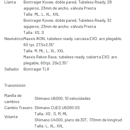
Llanta
Bontrager Kovee, doble pared, Tubeless Ready, 28
agujeros, 23mm de ancho, válvula Presta
Talla: ML, L, XL, XXL
Bontrager Kovee, doble pared, Tubeless Ready, 32
agujeros, 23mm de ancho, válvula Presta
Talla: XS, S
Neumático
Maxxis IKON, tubeless ready, carcasa EXO, aro plegable,
60 tpi, 27,5x2.35”
Talla: M, ML, L, XL, XXL
Maxxis Rekon Race, tubeless ready, cubierta EXO, aro
plegable, 60tpi, 29x2.35''
Sellador
Bontrager TLR
Transmisión
Manilla de
Shimano U6000, 10 velocidades
cambios
Cambio Trasero
Shimano CUES U6000 GS
Talla: XS , S, M, ML
Volante
Shimano U4000, plato de 30T, 170mm de longitud
Talla: L, XL, XXL