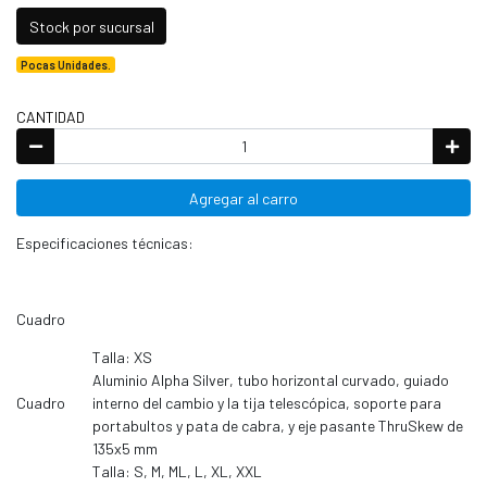
Stock por sucursal
Pocas Unidades.
CANTIDAD
Agregar al carro
Especificaciones técnicas:
Cuadro
Talla: XS
Aluminio Alpha Silver, tubo horizontal curvado, guiado
Cuadro
interno del cambio y la tija telescópica, soporte para
portabultos y pata de cabra, y eje pasante ThruSkew de
135x5 mm
Talla: S, M, ML, L, XL, XXL