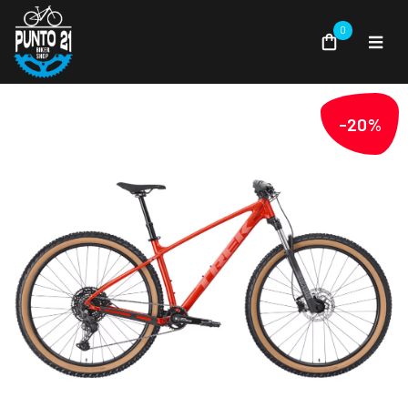
0
-20%