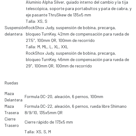
Aluminio Alpha Silver, guiado interno del cambio y la tija
telescópica, soporte para portabultos y pata de cabra, y
eje pasante ThruSkew de 135x5 mm
Talla: XS, S
Suspensión
RockShox Judy, suspensión de bobina, precarga,
delantera
bloqueo TurnKey, 42mm de compensación para rueda de
27.5", 100mm QR, 100mm de recorrido
Talla: M, ML, L, XL, XXL
RockShox Judy, suspensión de bobina, precarga,
bloqueo TurnKey, 46mm de compensación para rueda de
29", 100mm QR, 100mm de recorrido
Ruedas
Maza
Formula DC-20, aleación, 6 pernos, 100mm
Delantera
Maza
Formula DC-22, aleación, 6 pernos, rueda libre Shimano
Trasera
8/9/10, 135x5mm QR
Cierre
Cierre rápido de 173x5 mm
Trasero
Talla: XS, S, M