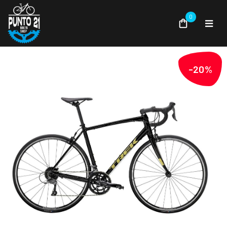
0
-20%