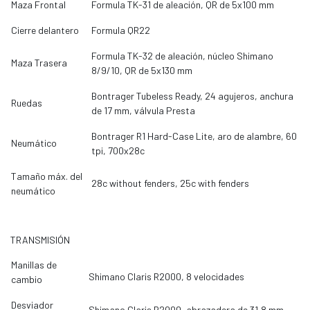
Maza Frontal
Formula TK-31 de aleación, QR de 5x100 mm
Cierre delantero
Formula QR22
Formula TK-32 de aleación, núcleo Shimano
Maza Trasera
8/9/10, QR de 5x130 mm
Bontrager Tubeless Ready, 24 agujeros, anchura
Ruedas
de 17 mm, válvula Presta
Bontrager R1 Hard-Case Lite, aro de alambre, 60
Neumático
tpi, 700x28c
Tamaño máx. del
28c without fenders, 25c with fenders
neumático
TRANSMISIÓN
Manillas de
Shimano Claris R2000, 8 velocidades
cambio
Desviador
Shimano Claris R2000, abrazadera de 31,8 mm