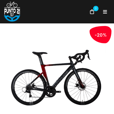
0
-20%