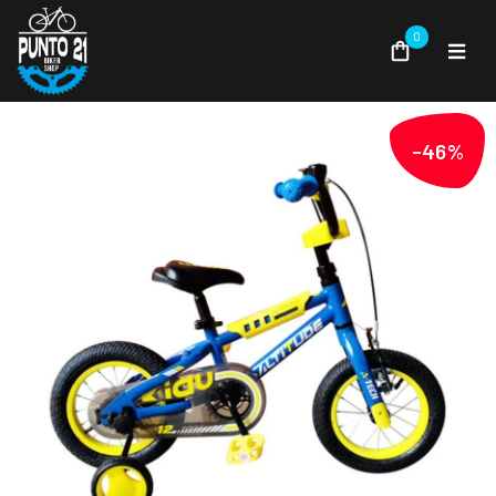
0
-46%