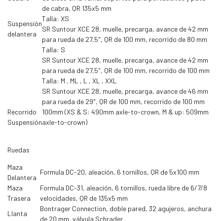
de cabra, QR 135x5 mm
Talla: XS
Suspensión
SR Suntour XCE 28, muelle, precarga, avance de 42 mm
delantera
para rueda de 27,5", QR de 100 mm, recorrido de 80 mm
Talla: S
SR Suntour XCE 28, muelle, precarga, avance de 42 mm
para rueda de 27,5", QR de 100 mm, recorrido de 100 mm
Talla: M , ML , L , XL , XXL
SR Suntour XCE 28, muelle, precarga, avance de 46 mm
para rueda de 29", QR de 100 mm, recorrido de 100 mm
Recorrido
100mm (XS & S: 490mm axle-to-crown, M & up: 509mm
Suspensión
axle-to-crown)
Ruedas
Maza
Formula DC-20, aleación, 6 tornillos, QR de 5x100 mm
Delantera
Maza
Formula DC-31, aleación, 6 tornillos, rueda libre de 6/7/8
Trasera
velocidades, QR de 135x5 mm
Bontrager Connection, doble pared, 32 agujeros, anchura
Llanta
de 20 mm, válvula Schrader