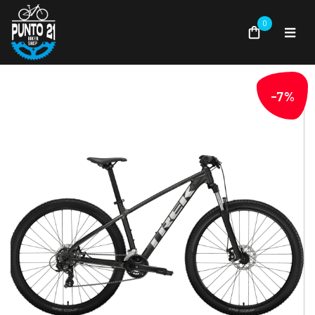
0
-7%