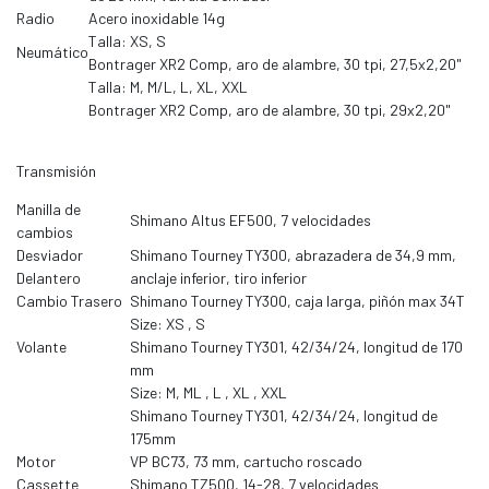
Radio
Acero inoxidable 14g
Talla: XS, S
Neumático
Bontrager XR2 Comp, aro de alambre, 30 tpi, 27,5x2,20"
Talla: M, M/L, L, XL, XXL
Bontrager XR2 Comp, aro de alambre, 30 tpi, 29x2,20"
Transmisión
Manilla de
Shimano Altus EF500, 7 velocidades
cambios
Desviador
Shimano Tourney TY300, abrazadera de 34,9 mm,
Delantero
anclaje inferior, tiro inferior
Cambio Trasero
Shimano Tourney TY300, caja larga, piñón max 34T
Size: XS , S
Volante
Shimano Tourney TY301, 42/34/24, longitud de 170
mm
Size: M, ML , L , XL , XXL
Shimano Tourney TY301, 42/34/24, longitud de
175mm
Motor
VP BC73, 73 mm, cartucho roscado
Cassette
Shimano TZ500, 14-28, 7 velocidades