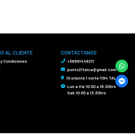
IO AL CLIENTE
CONTÁCTANOS
 y Condiciones
+56991446211
o
punto21talca@gmail.com
10 oriente 1 norte 1194 TALCA
Lun a Vie 10:00 a 18:30hrs
Sab 10:00 a 13:30hrs